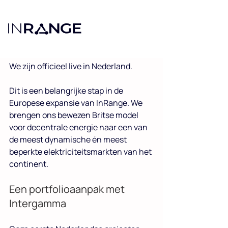
Noaa Cohn
13 mei
2 minuten om te lezen
Hoi Nederland! InRange
lanceert in Nederland 🇳🇱
We zijn officieel live in Nederland.
Dit is een belangrijke stap in de 
Europese expansie van InRange. We 
brengen ons bewezen Britse model 
voor decentrale energie naar een van 
de meest dynamische én meest 
beperkte elektriciteitsmarkten van het 
continent.
Een portfolioaanpak met 
Intergamma