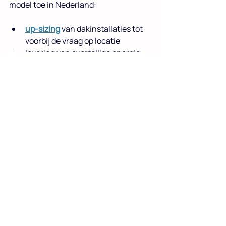
model toe in Nederland:
up-sizing
 van dakinstallaties tot 
voorbij de vraag op locatie
levering van overtollige energie 
aan nabijgelegen grootverbruikers
koppeling van decentrale opwek 
aan afnemers met hoge vraag, 
zoals datacenters
Deze aanpak vergroot de totale 
zonnecapaciteit per locatie en 
verbetert de systeemefficiëntie door 
lokaal aanbod te matchen met lokale 
vraag.
Wat komt hierna
De uitrol bij Intergamma is nog maar 